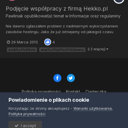
Podjęcie współpracy z firmą Hekko.pl
Pawliniak
opublikował(a) temat w
Informacje oraz regulaminy
Nie dawno zgłaszałem problem z nadmiernym wykorzystaniem
zasobów hostingu. Jako że już istniejemy od jakiegoś czasu
postanowiłem poszukać sponsora na hosting. W krótkim czasie
29 Marca 2013
4
udało mi się znaleźć bardzo dobrą firmę Hekko która pozytywnie
rozpatrzyła moje podanie o sponsoring. Muszę powiedzieć ze fi...
(i 2 więcej)
podj%c4%99cie
wsp%c3%b3%c5%82pracy
Polityka prywatności
Kontakt
Ciasteczka
© Copyright 2023
Powiadomienie o plikach cookie
Powered by Invision Community
Korzystając ze strony akceptujesz -
Warunki użytkowania
,
Polityka prywatności
I accept