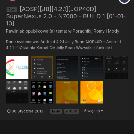
[AOSP][JB][4.2.1][JOP40D]
Rom
SuperNexus 2.0 - N7000 - BUILD 1 [01-01-
13]
Pawliniak
opublikował(a) temat w
Poradniki, Romy i Mody
Dane systemowe: Android 4.2.1 Jelly Bean (JOP40D - Android-
4.2.1_r1)Ostatnia Kernel CMJelly Bean Wszystkie funkcje i
aplikacjeBrak widocznych zmian w wyglądzieZdjęcie Jelly Bean
Look and Feel Opis ROM: Screeny: Instrukcja instalacji: Skopjuj
Google Apps i ROM SuperNexus do wewnętrznej karcie...
30 Stycznia 2013
(i 5 więcej)
build
n7000