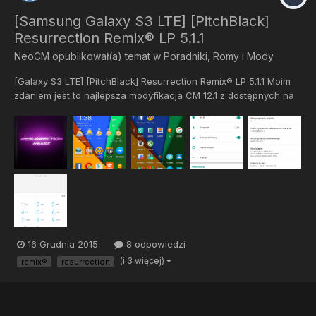
[Samsung Galaxy S3 LTE] [PitchBlack]
Resurrection Remix® LP 5.1.1
NeoCM
opublikował(a) temat w
Poradniki, Romy i Mody
[Galaxy S3 LTE] [PitchBlack] Resurrection Remix® LP 5.1.1 Moim
zdaniem jest to najlepsza modyfikacja CM 12.1 z dostępnych na
rynku. Wymagania: ROOT CWM/TWRP Recovery Instrukcja:
Pobierz ROM i Gapps Wrzuć pliki na kartę pamięci Uruchom...
16 Grudnia 2015
8 odpowiedzi
(i 3 więcej)
remix®
resurrection