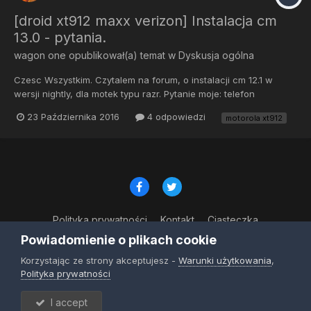
[droid xt912 maxx verizon] Instalacja cm
13.0 - pytania.
wagon one
opublikował(a) temat w
Dyskusja ogólna
Czesc Wszystkim. Czytalem na forum, o instalacji cm 12.1 w
wersji nightly, dla motek typu razr. Pytanie moje: telefon
otrzymalem z moKee na pokladzie. Obecnie wgralem stock.Czy
23 Października 2016
4 odpowiedzi
motorola xt912
musze instalowac bootloadera i w jaki sposob. I trzecie pytanie;
przy instalacji postepuje jak w temacie ponizej?...
Polityka prywatności
Kontakt
Ciasteczka
© Copyright 2023
Powiadomienie o plikach cookie
Powered by Invision Community
Korzystając ze strony akceptujesz -
Warunki użytkowania
,
Polityka prywatności
I accept