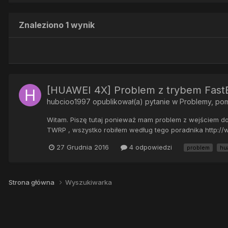
Znaleziono 1 wynik
[HUAWEI 4X] Problem z trybem Fast
hubcioo1997
opublikował(a) pytanie w
Problemy, po
Witam. Piszę tutaj ponieważ mam problem z wejściem do
TWRP , wszystko robiłem według tego poradnika http://
27 Grudnia 2016
4 odpowiedzi
problem
hu
Strona główna
Wyszukiwarka