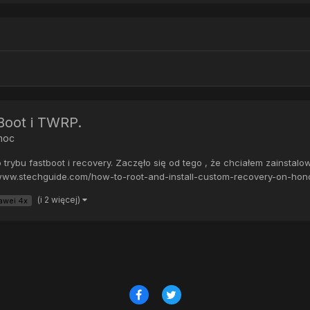
Boot i TWRP.
moc
 trybu fastboot i recovery. Zaczęło się od tego , że chciałem zainst
www.stechguide.com/how-to-root-and-install-custom-recovery-on-hono
(i 2 więcej)
awei 4x