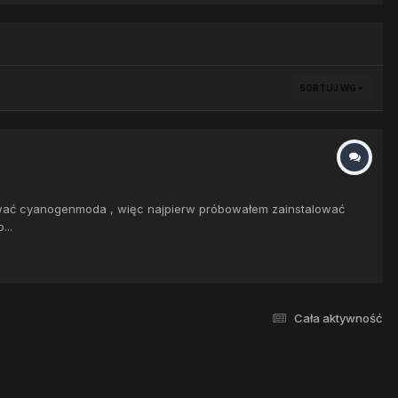
SORTUJ WG
alować cyanogenmoda , więc najpierw próbowałem zainstalować
...
Cała aktywność