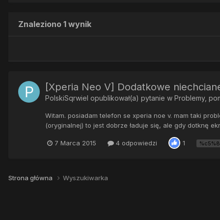
Znaleziono 1 wynik
[Xperia Neo V] Dodatkowe niechciane
PolskiSqrwiel
opublikował(a) pytanie w
Problemy, po
Witam. posiadam telefon se xperia noe v. mam taki probl
(oryginalnej) to jest dobrze ładuje się, ale gdy dotknę e
7 Marca 2015
4 odpowiedzi
1
%c5%8
Strona główna
Wyszukiwarka