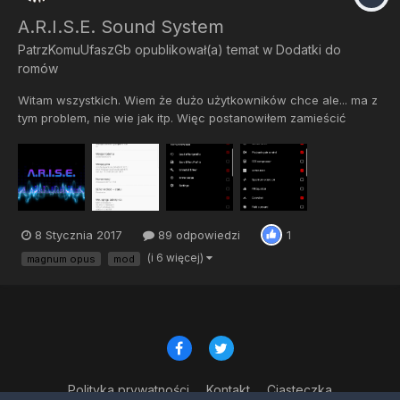
A.R.I.S.E. Sound System
PatrzKomuUfaszGb
opublikował(a) temat w
Dodatki do
romów
Witam wszystkich. Wiem że dużo użytkowników chce ale... ma z
tym problem, nie wie jak itp. Więc postanowiłem zamieścić
poradnik jak zainstalować popularny mod bazujący na
Viper4Android. Jest to audio mod najlepszy jaki narazie jest. Jest
najbardziej kompatybilny, dziala na CM I wszelakich stock. Ste...
8 Stycznia 2017
89 odpowiedzi
1
(i 6 więcej)
magnum opus
mod
Polityka prywatności
Kontakt
Ciasteczka