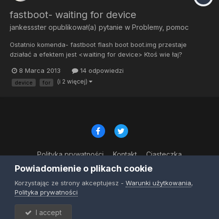
fastboot- waiting for device
jankessster
opublikował(a) pytanie w
Problemy, pomoc
Ostatnio komenda- fastboot flash boot boot.img przestaje
działać a efektem jest <waiting for device> Ktoś wie łaj?
8 Marca 2013
14 odpowiedzi
(i 2 więcej)
device
for
Polityka prywatności
Kontakt
Ciasteczka
© Copyright 2023
Powiadomienie o plikach cookie
Powered by Invision Community
Korzystając ze strony akceptujesz -
Warunki użytkowania
,
Polityka prywatności
I accept