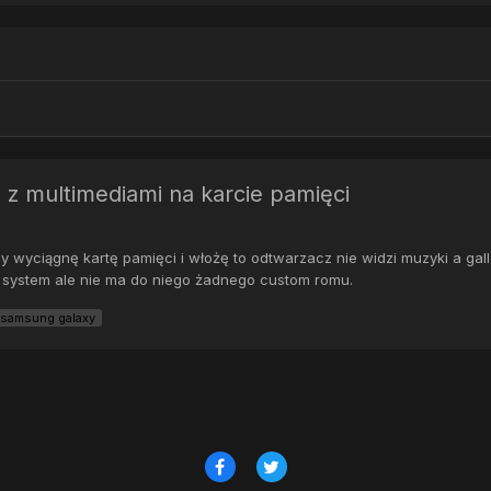
z multimediami na karcie pamięci
yciągnę kartę pamięci i włożę to odtwarzacz nie widzi muzyki a galleri
ł system ale nie ma do niego żadnego custom romu.
samsung galaxy