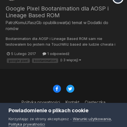
Google Pixel Bootanimation dla AOSP i
Lineage Based ROM
PatrzKomuUfaszGb
opublikował(a) temat w
Dodatki do
romów
Bootanimation dla AOSP i Lineage Based ROM sam nie
testowalem bo jestem na TouchWiz based ale ludzie chwala i
potwierdzaja ze dziala. Link do watku XDA Google pixel
5 Lutego 2017
1 odpowiedź
bootanimation Root 1. Pobierz bootanimation zip plik (zmien
(i 3 więcej)
google pixel
bootanimation
nazwe na bootanimation.zip) 2. Przejdz do men...
Polityka prywatności
Kontakt
Ciasteczka
© Copyright 2023
Powiadomienie o plikach cookie
Powered by Invision Community
Korzystając ze strony akceptujesz -
Warunki użytkowania
,
Polityka prywatności