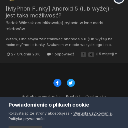
[MyPhon Funky] Android 5 (lub wyżej) -
jest taka możliwość?
Bartek Wilczak
opublikował(a) pytanie w
Inne marki
telefonów
Witam, Chciałbym zainstalować androida 5.0 (lub wyżej) na
moim myPhonie funky. Szukałem w necie wszystkiego i nic.
Może ktoś da poradnik na temat instalowania androida na
27 Grudnia 2016
1 odpowiedź
(i 5 więcej)
7
6
myphonie. Bardzo bym prosił. Dziękuję.
Polityka prywatności
Kontakt
Ciasteczka
© Copyright 2023
Powiadomienie o plikach cookie
Powered by Invision Community
Korzystając ze strony akceptujesz -
Warunki użytkowania
,
Polityka prywatności