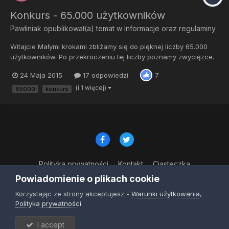
Konkurs - 65.000 użytkowników
Pawliniak
opublikował(a) temat w
Informacje oraz regulaminy
Witajcie Małymi krokami zbliżamy się do pięknej liczby 65.000
użytkowników. Po przekroczeniu tej liczby poznamy zwycięzce.
Co i jak w kilku punktach. 1. Tylko jedna osoba otrzyma nagrody
24 Maja 2015
17 odpowiedzi
7
którymi są: Cardboard
https://www.google.com/get/cardboard/PowerbankLosowy
(i 1 więcej)
65000
konkurs
produkt z naszego sklepuKabel OTG2....
Polityka prywatności
Kontakt
Ciasteczka
© Copyright 2023
Powiadomienie o plikach cookie
Powered by Invision Community
Korzystając ze strony akceptujesz -
Warunki użytkowania
,
Polityka prywatności
I accept