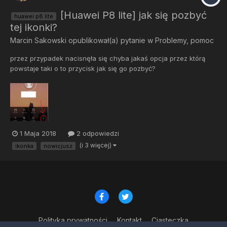
[Huawei P8 lite] jak się pozbyć
huawei p8 lite
tej ikonki?
Marcin Sakowski
opublikował(a) pytanie w
Problemy, pomoc
przez przypadek nacisnęła się chyba jakaś opcja przez którą
powstaje taki o to przycisk jak się go pozbyć?
1 Maja 2018
2 odpowiedzi
(i 3 więcej)
ikonka
nowicjusz
Polityka prywatności
Kontakt
Ciasteczka