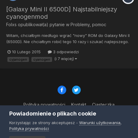
[Galaxy Mini II 6500D] Najstabilniejszy
cyanogenmod
Folxs
opublikował(a) pytanie w
Problemy, pomoc
Witam, chciałbym niedługo wgrać "nowy" ROM do Galaxy Mini II
(6500D). Nie chciałbym robić tego 10 razy i szukać najlepszego.
Jaki stabilny, i działający w 100% ROM możecie polecić? (o ile
10 Lutego 2015
3 odpowiedzi
taki jest) Ważne żeby WiFi i kamera działały bez problemów.
(i 7 więcej)
cyjanogen
cyanogen
Jaka baza androida? Mnie osobiście 2.3.7 wystarczy...
Polityka prywatności
Kontakt
Ciasteczka
© Copyright 2023
Powiadomienie o plikach cookie
Powered by Invision Community
Korzystając ze strony akceptujesz -
Warunki użytkowania
,
Polityka prywatności