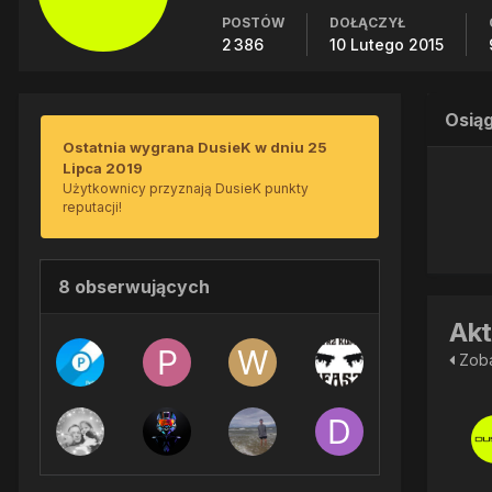
POSTÓW
DOŁĄCZYŁ
2 386
10 Lutego 2015
Osiąg
Ostatnia wygrana DusieK w dniu 25
Lipca 2019
Użytkownicy przyznają DusieK punkty
reputacji!
8 obserwujących
Akt
Zoba