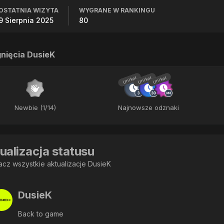
OSTATNIA WIZYTA
WYGRANE W RANKINGU
9 Sierpnia 2025
80
nięcia DusieK
Unikat
Unikat
Unikat
Newbie (1/14)
Najnowsze odznaki
ualizacja statusu
cz wszystkie aktualizacje DusieK
DusieK
Back to game