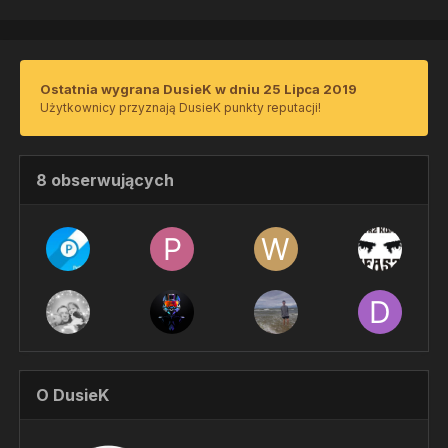
Ostatnia wygrana DusieK w dniu 25 Lipca 2019
Użytkownicy przyznają DusieK punkty reputacji!
8 obserwujących
O DusieK