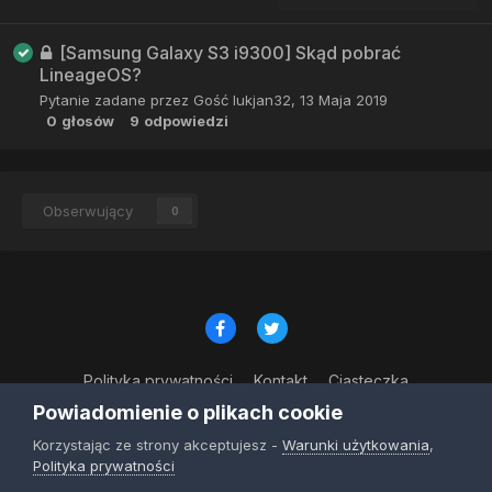
[Samsung Galaxy S3 i9300] Skąd pobrać
LineageOS?
Pytanie zadane przez Gość lukjan32,
13 Maja 2019
0
głosów
9
odpowiedzi
Obserwujący
0
Polityka prywatności
Kontakt
Ciasteczka
© Copyright 2023
Powiadomienie o plikach cookie
Powered by Invision Community
Korzystając ze strony akceptujesz -
Warunki użytkowania
,
Polityka prywatności