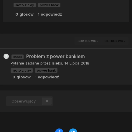
moto z play
power bank
0
głosów
1
odpowiedź
SORTUJ WG
FILTRUJ WG
Problem z power bankiem
kabel
Pytanie zadane przez
Isieks
,
14 Lipca 2018
moto z play
power bank
0
głosów
1
odpowiedź
Obserwujący
0