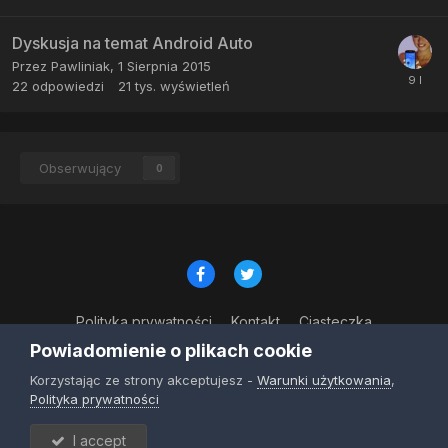
Dyskusja na temat Android Auto
Przez
Pawliniak
,
1 Sierpnia 2015
22
odpowiedzi
21 tys.
wyświetleń
Obserwujący
0
Polityka prywatności
Kontakt
Ciasteczka
© Copyright 2023
Powiadomienie o plikach cookie
Powered by Invision Community
Korzystając ze strony akceptujesz -
Warunki użytkowania
,
Polityka prywatności
I accept