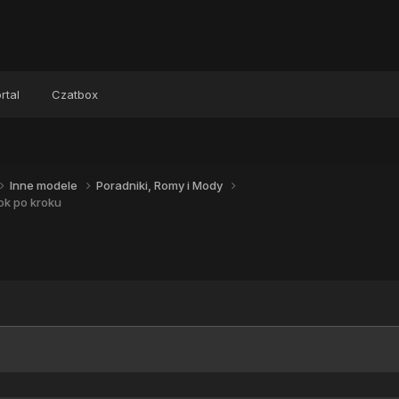
rtal
Czatbox
Inne modele
Poradniki, Romy i Mody
ok po kroku