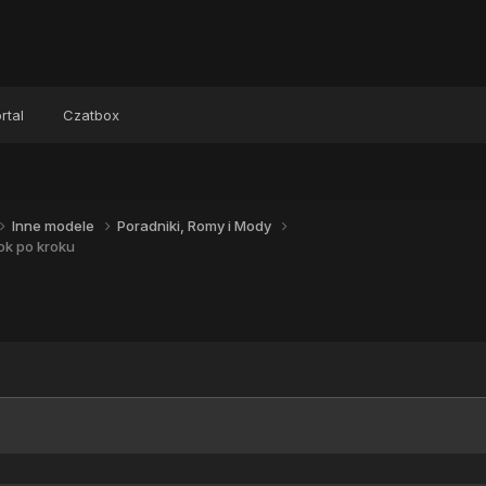
rtal
Czatbox
Inne modele
Poradniki, Romy i Mody
ok po kroku