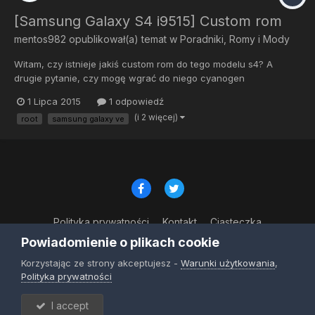
[Samsung Galaxy S4 i9515] Custom rom
mentos982
opublikował(a) temat w
Poradniki, Romy i Mody
Witam, czy istnieje jakiś custom rom do tego modelu s4? A
drugie pytanie, czy mogę wgrać do niego cyanogen
przeznaczony dla i9505?
1 Lipca 2015
1 odpowiedź
(i 2 więcej)
root
samsung galaxy ve
Polityka prywatności
Kontakt
Ciasteczka
© Copyright 2023
Powiadomienie o plikach cookie
Powered by Invision Community
Korzystając ze strony akceptujesz -
Warunki użytkowania
,
Polityka prywatności
I accept