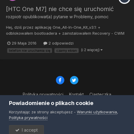
[HTC One M7] nie chce się uruchomić
rozpiotr
opublikował(a) pytanie w
Problemy, pomoc
Hej, dziś przez aplikację One_All-In-One_Kit_v3.1: +
odblokowałem bootloadera + zainstalowałem Recovery - CWM
Touch (GSM Only) - prawie uzyskałem dostęp do root-a -
29 Maja 2016
2 odpowiedzi
zainstalowałem SuperSU.zip poprzez recovery - install zip from
(i 2 więcej)
telefon nie uruchamia się
czarny ekran
sdcard i... Po restarcie telefonu (najpierw zap...
Polityka prywatności
Kontakt
Ciasteczka
© Copyright 2023
Powiadomienie o plikach cookie
Powered by Invision Community
Korzystając ze strony akceptujesz -
Warunki użytkowania
,
Polityka prywatności
I accept