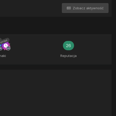
Zobacz aktywność
Unikat
26
naki
Reputacja