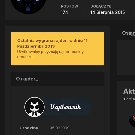
POSTÓW
DOŁĄCZYŁ
174
14 Sierpnia 2015
Osiąg
Ostatnia wygrana rajder_ w dniu 11
Października 2019
Użytkownicy przyznają rajder_ punkty
reputacji!
O rajder_
Akt
Zoba
Urodziny
05.02.1999