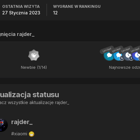
OSTATNIA WIZYTA
WYGRANE W RANKINGU
27 Stycznia 2023
12
nięcia rajder_
Unikat
Unikat
Unikat
Unikat
Newbie (1/14)
Najnowsze odz
ualizacja statusu
cz wszystkie aktualizacje rajder_
rajder_
#xiaomi