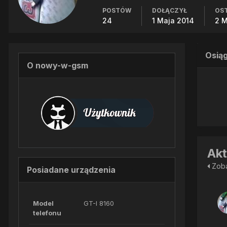
POSTÓW
DOŁĄCZYŁ
OST
24
1 Maja 2014
2 M
Osią
O nowy-w-gsm
Akt
Zoba
Posiadane urządzenia
Model
GT-I 8160
telefonu