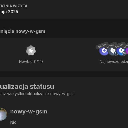
ATNIA WIZYTA
aja 2025
gnięcia nowy-w-gsm
Unikat
Unikat
Unikat
Uni
Newbie (1/14)
Najnowsze odz
ualizacja statusu
cz wszystkie aktualizacje nowy-w-gsm
nowy-w-gsm
Nic