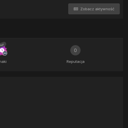
Zobacz aktywność
kat
0
naki
Reputacja