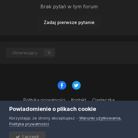
Brak pytań w tym forum
Zadaj pierwsze pytanie
Obserwujący
0
Polityka prywatności
Kontakt
Ciasteczka
© Copyright 2023
Powiadomienie o plikach cookie
Powered by Invision Community
Korzystając ze strony akceptujesz -
Warunki użytkowania
,
Polityka prywatności
I accept