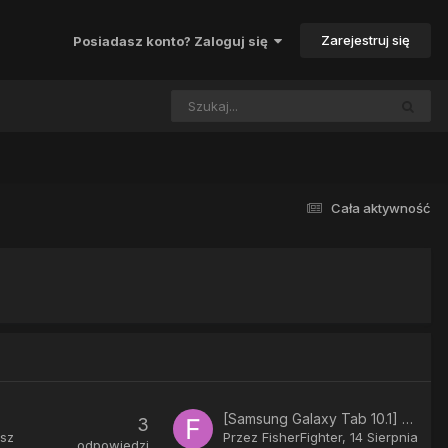
Zarejestruj się
Posiadasz konto? Zaloguj się
Cała aktywność
[Samsung Galaxy Tab 10.1] CyanogenMod 12
3
esz
Przez
FisherFighter
,
14 Sierpnia
odpowiedzi