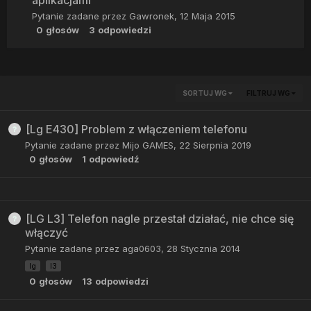
aplikacjami
Pytanie zadane przez
Gawronek
,
12 Maja 2015
0
głosów
3
odpowiedzi
SORTUJ WG
FILTRUJ WG
[Lg E430] Problem z włączeniem telefonu
Pytanie zadane przez
Mijo GAMES
,
22 Sierpnia 2019
0
głosów
1
odpowiedź
[LG L3] Telefon nagle przestał działać, nie chce się
włączyć
Pytanie zadane przez
aga0603
,
28 Stycznia 2014
lg
l3
0
głosów
13
odpowiedzi