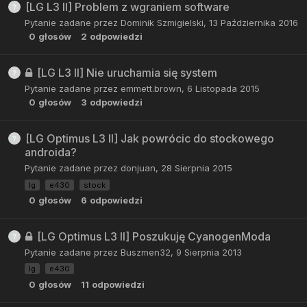
[LG L3 II] Problem z wgraniem software
Pytanie zadane przez
Dominik Szmigielski
,
13 Października 2016
0
głosów
2
odpowiedzi
[LG L3 II] Nie uruchamia się system
Pytanie zadane przez
emmett.brown
,
6 Listopada 2015
0
głosów
3
odpowiedzi
[LG Optimus L3 II] Jak powrócic do stockowego
androida?
Pytanie zadane przez
donjuan
,
28 Sierpnia 2015
lg
e430
stock
0
głosów
6
odpowiedzi
[LG Optimus L3 II] Poszukuję CyanogenModa
Pytanie zadane przez
Buszmen32
,
9 Sierpnia 2013
lg
e430
0
głosów
11
odpowiedzi