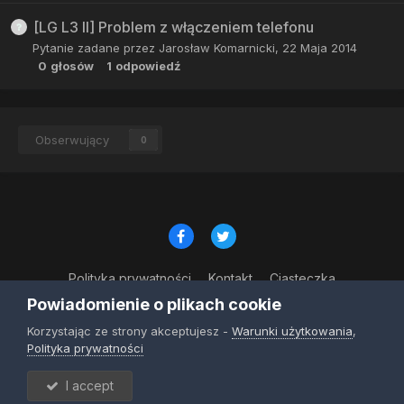
[LG L3 II] Problem z włączeniem telefonu
Pytanie zadane przez
Jarosław Komarnicki
,
22 Maja 2014
0
głosów
1
odpowiedź
Obserwujący
0
Polityka prywatności
Kontakt
Ciasteczka
© Copyright 2023
Powiadomienie o plikach cookie
Powered by Invision Community
Korzystając ze strony akceptujesz -
Warunki użytkowania
,
Polityka prywatności
I accept