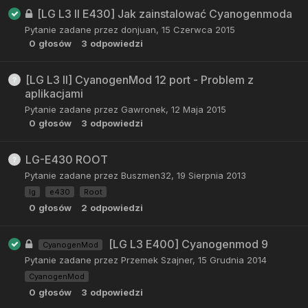
[LG L3 II E430] Jak zainstalować Cyanogenmoda
Pytanie zadane przez
donjuan
,
15 Czerwca 2015
0
głosów
3
odpowiedzi
[LG L3 II] CyanogenMod 12 port - Problem z
aplikacjami
Pytanie zadane przez
Gawronek
,
12 Maja 2015
0
głosów
3
odpowiedzi
LG-E430 ROOT
Pytanie zadane przez
Buszmen32
,
19 Sierpnia 2013
lg
e430
Root
0
głosów
2
odpowiedzi
[LG L3 E400] Cyanogenmod 9
CyanogenMod
Pytanie zadane przez
Przemek Szajner
,
15 Grudnia 2014
CyanogenMod
0
głosów
3
odpowiedzi