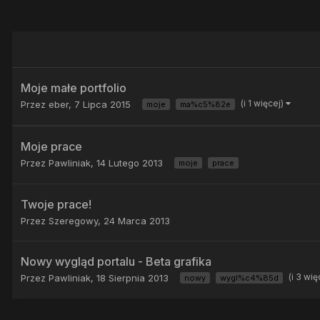
Moje małe portfolio
(i 1 więcej)
Przez
eber
,
7 Lipca 2015
moje
ma%c5%82e
Moje prace
Przez
Pawliniak
,
14 Lutego 2013
moje
prace
Twoje prace!
Przez
Szeregowy
,
24 Marca 2013
Nowy wygląd portalu - Beta grafika
(i 3 wię
Przez
Pawliniak
,
18 Sierpnia 2013
nowy
wygl%c4%85d