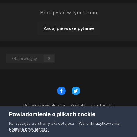
Brak pytań w tym forum
Zadaj pierwsze pytanie
Obserwujący
0
Polityka prywatności
Kontakt
Ciasteczka
© Copyright 2023
Powiadomienie o plikach cookie
Powered by Invision Community
Korzystając ze strony akceptujesz -
Warunki użytkowania
,
Polityka prywatności