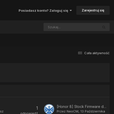
Zarejestruj się
Posiadasz konto? Zaloguj się
Cała aktywność
[Honor 8] Stock Firmware do pobrania
1
esz
Przez
NeoCM
,
13 Października
odpowiedź