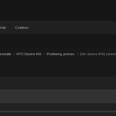
rtal
Czatbox
zostałe
HTC Desire 610
Problemy, pomoc
[htc desire 610] zawie