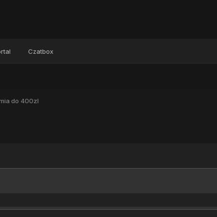
rtal
Czatbox
mia do 400zl