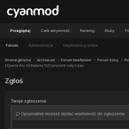
Przeglądaj
Cała aktywność
Ranking
Kluby
Po
Forum
Administracja
Użytkownicy online
Strona główna
Archiwum
Forum telefonów
Forum Sony
Po
[Xperia Arc S] Bateria 100 procent cały czas
Zgłoś
Twoje zgłoszenie
Opcjonalnie możesz dodać wiadomość do zgłoszenia.