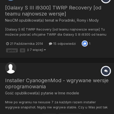
[Galaxy S III i9300] TWRP Recovery [od
teamu najnowsze wersje]
NeoCM
opublikował(a) temat w
Poradniki, Romy i Mody
[Galaxy S III] TWRP Recovery [od teamu najnowsze wersje] Tu
możecie pobrać oficjalne TWRP dla Galaxy S III i9300 od teamu
TWRP http://techerrata.com/browse/twrp2/i9300 ODIN:
21 Października 2014
15 odpowiedzi
1
Odin307.zip Wejdź na stronęPobierz wersję, która cię insteresuje
(klikaj next )Instrukcja wgrywania poprzez odin: Pobie...
(i 7 więcej)
galaxy
iii
Installer CyanogenMod - wgrywane wersje
oprogramowania
Gość opublikował(a) pytanie w
Inne modele
Mnie po wgraniu na nexusie 7 za każdym razem installer
wygrywa snapshot. Nigdy nie wgrywa stable. Czy u Was jest tak
samo? Właśnie do czytałem w dokumentacji ze stabilny