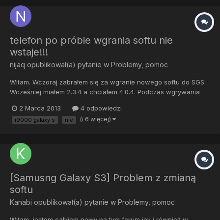
telefon po próbie wgrania softu nie
wstaje!!!
nijaq
opublikował(a) pytanie w
Problemy, pomoc
Witam. Wczoraj zabrałem się za wgranie nowego softu do SGS.
Wcześniej miałem 2.3.4 a chciałem 4.0.4. Podczas wgrywania
odinem wyskoczył błąd po czym telefon na nic nie reagował
2 Marca 2013
4 odpowiedzi
więc wyjąłem baterię. Po jej włożeniu telefon wogóle nie reaguje
(i 6 więcej)
i9000 galaxy s
nie
na przycisk power, ani na ładowarkę.Nie mam możliwości wej...
[Samusng Galaxy S3] Problem z zmianą
softu
Kanabi
opublikował(a) pytanie w
Problemy, pomoc
Witam, jestem całkiem nowy na tym forum jak i również w