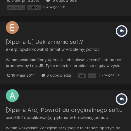
9 Sierpnia 2015
16 odpowiedzi
gwarancji postanowiłem, że w końcu wyrzucę system z
(i 4 więcej)
samsung
galaxy
beznadziejną nakładką od Play a potem przerzucę się na coś
lepszego. N...
[Xperia U] Jak zmienić soft?
exerpl
opublikował(a) temat w
Problemy, pomoc
Witam posiadam Sony Xperia U i chciałbym zmienić soft na nie
brandowany i np. JB. Tylko mam taki problem że nigdy w życiu
tego nie robiłem i nie wiem nawet jak mam się do tego zabrać.
16 Maja 2014
6 odpowiedzi
(i 2 więcej)
jak
ale
Czy mógłby ktoś poinstruować mnie krok po kroku jak to zrobić?
PS. Chcę zmienić soft z tego powodu że telefon str...
[Xperia Arc] Powrót do oryginalnego softu
asior662
opublikował(a) pytanie w
Problemy, pomoc
Witam wszystkich.Zacząłem przygodę z telefonem opartym na