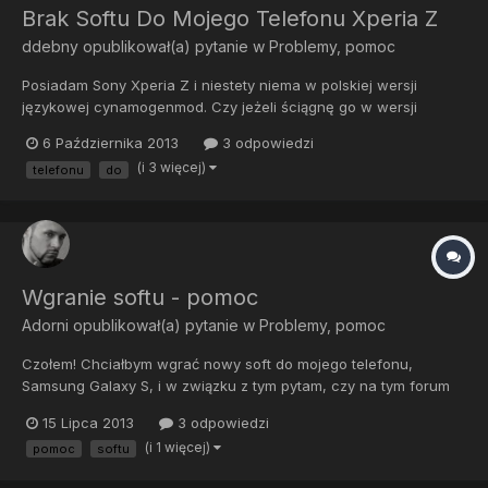
Brak Softu Do Mojego Telefonu Xperia Z
ddebny
opublikował(a) pytanie w
Problemy, pomoc
Posiadam Sony Xperia Z i niestety niema w polskiej wersji
językowej cynamogenmod. Czy jeżeli ściągnę go w wersji
angielskiej to będę mógł obługiwać polskie litery piszą smsy?
6 Października 2013
3 odpowiedzi
Czy niebędzie problemu z konfiguracją polskiej sieci?
(i 3 więcej)
telefonu
do
Wgranie softu - pomoc
Adorni
opublikował(a) pytanie w
Problemy, pomoc
Czołem! Chciałbym wgrać nowy soft do mojego telefonu,
Samsung Galaxy S, i w związku z tym pytam, czy na tym forum
można uzyskać pomoc w tym temacie.
15 Lipca 2013
3 odpowiedzi
(i 1 więcej)
pomoc
softu