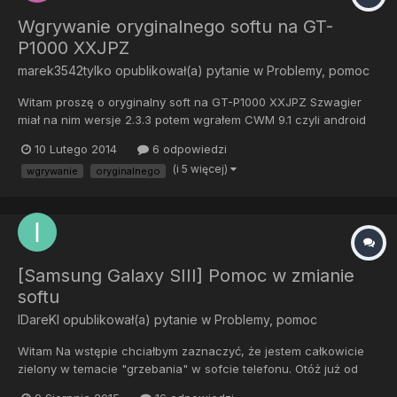
Wgrywanie oryginalnego softu na GT-
P1000 XXJPZ
marek3542tylko
opublikował(a) pytanie w
Problemy, pomoc
Witam proszę o oryginalny soft na GT-P1000 XXJPZ Szwagier
miał na nim wersje 2.3.3 potem wgrałem CWM 9.1 czyli android
4.0.4 a potem cm10.2 czyli 4.3.1 CM nie spisał się na tym sprzęcie
10 Lutego 2014
6 odpowiedzi
oraz nie podpasywał szwagrowi wgrałem plikiem jednoplikowym
(i 5 więcej)
wgrywanie
oryginalnego
odin 1.83 ale podczas uruchomienia jest tylko log...
[Samsung Galaxy SIII] Pomoc w zmianie
softu
IDareKI
opublikował(a) pytanie w
Problemy, pomoc
Witam Na wstępie chciałbym zaznaczyć, że jestem całkowicie
zielony w temacie "grzebania" w sofcie telefonu. Otóż już od
ponad 2 lat posiadam Samsunga Galaxy SIII i po minięciu