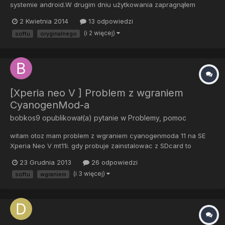
systemie android.W drugim dniu użytkowania zapragnąłem
zmienić oryginalny soft od sony-ericssona Xperii Arc S na
2 Kwietnia 2014
13 odpowiedzi
modowany cm-10-20131006-NIGHTLY-anzu.zip. . I tu zaczęły się
(i 2 więcej)
softu
oryginalnego
schody.Za bardzo się pospieszyłem i nie doczytałem,że tracę
opcje na...
[Xperia neo V ] Problem z wgraniem
CyanogenMod-a
bobkos9
opublikował(a) pytanie w
Problemy, pomoc
witam otoz mam problem z wgraniem cyanogenmoda 11 na SE
Xperia Neo V mt11i. gdy probuje zainstalowac z SDcard to
wyskakuje status7 i installation aborted. prosze o pomoc
23 Grudnia 2013
26 odpowiedzi
(i 3 więcej)
softu
wgraniem