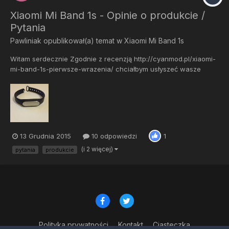
Xiaomi Mi Band 1s - Opinie o produkcie /
Pytania
Pawliniak
opublikował(a) temat w
Xiaomi Mi Band 1s
Witam serdecznie Zgodnie z recenzją http://cyanmod.pl/xiaomi-
mi-band-1s-pierwsze-wrazenia/ chciałbym usłyszeć wasze
zdanie na temat tego cuda techniki. Jeżeli macie jakieś pytanie
w związku do opaski chętnie odpowiem.
13 Grudnia 2015
10 odpowiedzi
1
(i 2 więcej)
pytania
produkcie
Polityka prywatności
Kontakt
Ciasteczka