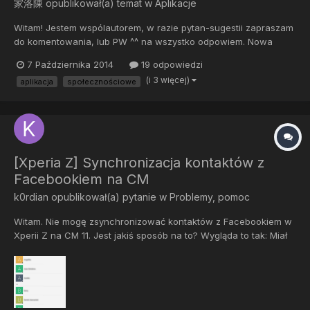
家洛陳
opublikował(a) temat w
Aplikacje
Witam! Jestem wspólautorem, w razie pytan-sugestii zapraszam
do komentowania, lub PW ^^ na wszystko odpowiem. Nowa
aplikacja spolecznosciowa, alternatywa dla FB i innych portali
7 Października 2014
19 odpowiedzi
spolecznosciowych. To co wyroznia aplikacje, to pelna
(i 3 więcej)
aplikacja
społecznościowe
anonimowosc. Chce zeby kazdy mógl wypowiadac sie
swobodnie Podsta...
[Xperia Z] Synchronizacja kontaktów z
Facebookiem na CM
k0rdian
opublikował(a) pytanie w
Problemy, pomoc
Witam. Nie mogę zsynchronizować kontaktów z Facebookiem w
Xperii Z na CM 11. Jest jakiś sposób na to? Wygląda to tak: Miał
ktoś podobny problem? W ogóle nie widzę opcji synchronizacji.