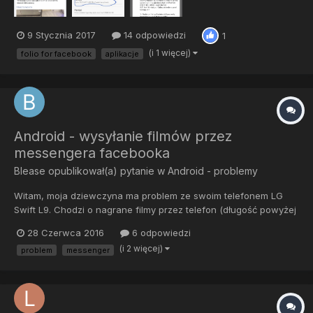
9 Stycznia 2017
14 odpowiedzi
1
(i 1 więcej)
folio for facebook
aplikacje
Android - wysyłanie filmów przez
messengera facebooka
Blease
opublikował(a) pytanie w
Android - problemy
Witam, moja dziewczyna ma problem ze swoim telefonem LG
Swift L9. Chodzi o nagrane filmy przez telefon (długość powyżej
20 sekund). Problem polega na tym, że tych filmów nie może
28 Czerwca 2016
6 odpowiedzi
później udostępnić przez messengera (wyskakuje okienko
(i 2 więcej)
problem
messenger
edytuj-maksymalna długość to około 10-12 sekund dla filmu). Z...