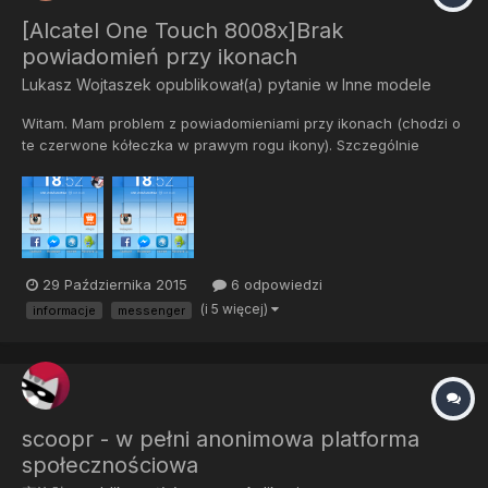
[Alcatel One Touch 8008x]Brak
powiadomień przy ikonach
Lukasz Wojtaszek
opublikował(a) pytanie w
Inne modele
Witam. Mam problem z powiadomieniami przy ikonach (chodzi o
te czerwone kółeczka w prawym rogu ikony). Szczególnie
chodzi o aplikacje facebook i messener. Nie pojawia się przy
nich żadna informacja o nieodebranej wiadomości czy też o
nowym zdarzeniu. Podczas gdy u innych takie informacje są.
Przy wi...
29 Października 2015
6 odpowiedzi
(i 5 więcej)
informacje
messenger
scoopr - w pełni anonimowa platforma
społecznościowa