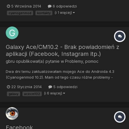
5 Września 2014
6 odpowiedzi
(i 1 więcej)
cyanogenmod
kontakty
Galaxy Ace/CM10.2 - Brak powiadomień z
aplikacji (Facebook, Instagram itp.)
gbru
opublikował(a) pytanie w
Problemy, pomoc
Dwa dni temu zaktualizowałam mojego Ace do Androida 4.3
(Cyanogenmod 10.2). Mam od tego czasu różne problemy -
telefon sam się wyłącza, zacina jeszcze bardziej niż zacinał
22 Stycznia 2014
5 odpowiedzi
przed aktualizacją itp, jednak największym z nich jest to, że nie
(i 6 więcej)
galaxy
acecm102
dostaję powiadomień z aplikacji. SMSy normalnie się wyświetlaj...
Facebook