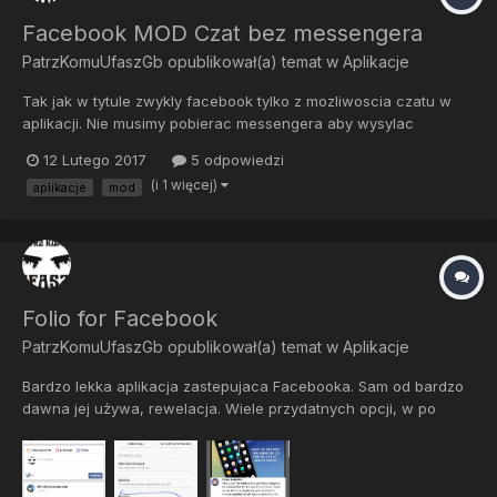
Facebook MOD Czat bez messengera
PatrzKomuUfaszGb
opublikował(a) temat w
Aplikacje
Tak jak w tytule zwykly facebook tylko z mozliwoscia czatu w
aplikacji. Nie musimy pobierac messengera aby wysylac
wiadomosci do znajomych. DOWNLOAD Facebook v113.0.0.16.70
12 Lutego 2017
5 odpowiedzi
Final MOD (No separate messenger needed)
(i 1 więcej)
aplikacje
mod
Folio for Facebook
PatrzKomuUfaszGb
opublikował(a) temat w
Aplikacje
Bardzo lekka aplikacja zastepujaca Facebooka. Sam od bardzo
dawna jej używa, rewelacja. Wiele przydatnych opcji, w po
dłuższym przytzymaniu na poście post otworzy się nad aplikacja
( należy ustawić w ustawieniach) co najważniejsze czat dziala
w tej aplikacji nie trzeba instalować messengera. Pobiera...