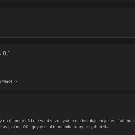
 8.1
 2 więcej)
y na ósemce i 8.1 nie wiedza ze system nie instaluje im jak w siódemc
 by jaki ma OS i gdyby miał te ósemke to by przychodził...