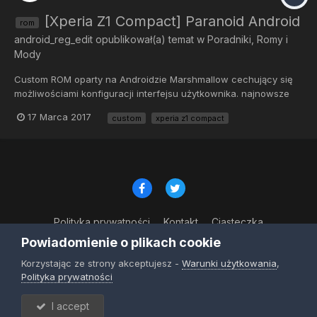
[Xperia Z1 Compact] Paranoid Android
rom
android_reg_edit
opublikował(a) temat w
Poradniki, Romy i
Mody
Custom ROM oparty na Androidzie Marshmallow cechujący się
możliwościami konfiguracji interfejsu użytkownika. najnowsze
TWRP odblokowany bootloader Utwórz kopię zapasową całego
17 Marca 2017
custom
xperia z1 compact
systemu z poziomu TWRP. Przenieś ROM oraz Gapps na kartę
SD....
Polityka prywatności
Kontakt
Ciasteczka
© Copyright 2023
Powiadomienie o plikach cookie
Powered by Invision Community
Korzystając ze strony akceptujesz -
Warunki użytkowania
,
Polityka prywatności
I accept