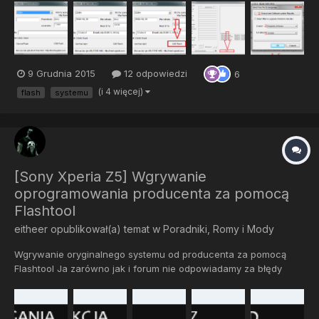
Oczywiście nadmieniam, iż flashtool różnie reaguje z różnymi
telefonami- często są problemy podczas instalac...
9 Grudnia 2015
12 odpowiedzi
6
(i 4 więcej)
flash
systemu
[Sony Xperia Z5] Wgrywanie
oprogramowania producenta za pomocą
Flashtool
eitheer
opublikował(a) temat w
Poradniki, Romy i Mody
Wgrywanie oryginalnego systemu od producenta za pomocą
Flashtool Ja zarówno jak i forum nie odpowiadamy za błędy
podczas wgrywania Wszystko robisz na swoją odpowiedzalność
Flashtool - Program dzięki któremu możemy debrandować nasz
telefon, wgr...