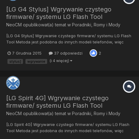
[LG G4 Stylus] Wgrywanie czystego
firmware/ systemu LG Flash Tool
NeoCM
opublikował(a) temat w
Poradniki, Romy i Mody
[LG G4 Stylus] Wgrywanie czystego firmware/ systemu LG Flash
Tool Metoda jest podobna do innych modeli telefonów, więc
możecie jej stosować nawet do LG G4, tu skupiłem się na LG G4
7 Grudnia 2015
37 odpowiedzi
2
Stylus. Oczywiście nadmieniam, iż flashtool różnie reaguje z
różnymi telefonami- często są problemy podcz...
(i 4 więcej)
stylus]
wgrywanie
[LG Spirit 4G] Wgrywanie czystego
firmware/ systemu LG Flash Tool
NeoCM
opublikował(a) temat w
Poradniki, Romy i Mody
[LG Spirit 4G] Wgrywanie czystego firmware/ systemu LG Flash
Tool Metoda jest podobna do innych modeli telefonów, więc
możecie jej stosować nawet do LG G4, tu skupiłem się na LG