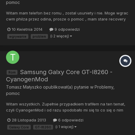
pomoc
Witam mam telefon bez romu , zostal usuniety i nie. Moge wgrac
cwm philza przez odina, prosze o pomoc , mam stare recovery
ale tam nie idzie zainstalowac cm 11
10 Kwietnia 2014
9 odpowiedzi
(i 2 więcej)
wgrywanie
problem
Samsung Galxy Core GT-I8260 -
Rom
CyanogenMod
Tomasz Małyszko
opublikował(a) pytanie w
Problemy,
pomoc
Witam wszystkich. Zupełnie przypadkiem trafiłem na ten temat,
czyli CyanogenMod i od razu spodobało mi się to co się o nim
dowiedziałem. W związku z tym że jestem nim zainteresowany a
28 Listopada 2013
6 odpowiedzi
zarazem zupełnie zielony w tych sprawach, proszę o pomoc.
(i 1 więcej)
Galaxy Core
GT-I8260
Oto moje pytanie; Chciałbym się dowiedzieć czy w telefon...