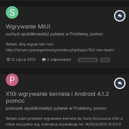
Wgrywanie MiUI
suchyd
opublikował(a) pytanie w
Problemy, pomoc
Witam. Aby wgrać ten rom
http://forum.cyanogenmod.pl/index.php/topic/152-mm-team-
miui-2330-ml-android-237/ najpierw wrzucić go na karte, wgrać
12 Lipca 2013
2 odpowiedzi
wgrywanie
miui
kernela przez flashtoola i potem do xrecovery by wgrać rom czy
inaczej ? Przepraszam, że zawracam głowę ale potrzebuje
pomocy.
X10i wgrywanie kernela i Android 4.1.2
pomoc
piotusiek
opublikował(a) pytanie w
Problemy, pomoc
Witam mam problem wgraniem kernela do Sony Ericssona X10i a
robie wszystko wg. instrukcji wyskakuje mi: 14/053/2013 10:53:11