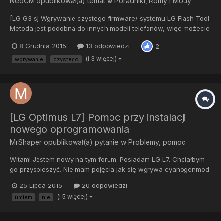
NeoCM
opublikował(a) temat w
Poradniki, Romy i Mody
[LG G3 s] Wgrywanie czystego firmware/ systemu LG Flash Tool
Metoda jest podobna do innych modeli telefonów, więc możecie
jej stosować nawet do LG G4.. Oczywiście nadmieniam, iż
8 Grudnia 2015
13 odpowiedzi
2
flashtool różnie reaguje z różnymi telefonami- często są
problemy podczas instalacji. W razie czego piszcie i...
(i 3 więcej)
wgrywanie
czystego
[LG Optimus L7] Pomoc przy instalacji
nowego oprogramowania
MrShaper
opublikował(a) pytanie w
Problemy, pomoc
Witam! Jestem nowy na tym forum. Posiadam LG L7. Chciałbym
go przyspieszyć. Nie mam pojęcia jak się wgrywa cyanogenmod
i nie wiem, jaki pasuje do tego modelu. Ostatnio zrootowałem go
25 Lipca 2015
20 odpowiedzi
aplikacją Kingo root. Pobrałem też ze sklepu play apkę : root
(i 5 więcej)
umiem
nie
booster. Raczej nie umiem wgrać nowego systemu. Ktoś m...