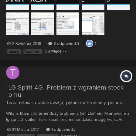
2 Kwietnia 2016
3 odpowiedzi
1
(i 8 więcej)
xperia
flashtool
[LG Spirit 4G] Problem z wgraniem stock
romu
Tarzan stasas
opublikował(a) pytanie w
Problemy, pomoc
Witam. Mam cholernie duży problem z tym złomem. Mianowicie z
lg sprit. Zrobiłem hard reset i nic mi nie działa, mogę wejść w
download mode, jednak gó... daje ;/ nie ma ani recovery, ani
31 Marca 2017
1 odpowiedź
systemu. Nic. Próbowałem wgrać rom przez lg flash tool. Jednak