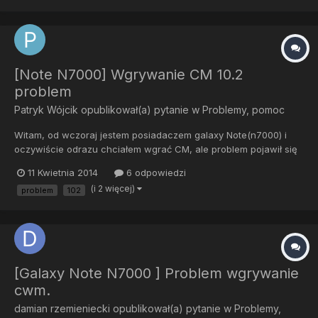
Jakikolwie...
[Note N7000] Wgrywanie CM 10.2
problem
Patryk Wójcik
opublikował(a) pytanie w
Problemy, pomoc
Witam, od wczoraj jestem posiadaczem galaxy Note(n7000) i
oczywiście odrazu chciałem wgrać CM, ale problem pojawił się
odrazu przy wgrywaniu kernela, wyskoczył mi błąd, chciałem
11 Kwietnia 2014
6 odpowiedzi
zainstalować potem CM również wyskoczył błąd, jedynie przy
(i 2 więcej)
problem
102
rootowaniu telefonu nie miałem problemu. Ktoś miał podobny
prob...
[Galaxy Note N7000 ] Problem wgrywanie
cwm.
damian rzemieniecki
opublikował(a) pytanie w
Problemy,