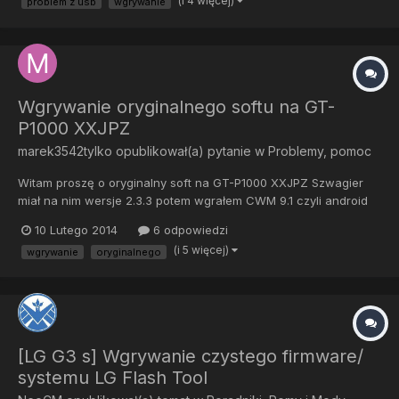
(i 4 więcej)
problem z usb
wgrywanie
nie wykrywa telefonu i nadal nie wiem co robić, żeb...
Wgrywanie oryginalnego softu na GT-
P1000 XXJPZ
marek3542tylko
opublikował(a) pytanie w
Problemy, pomoc
Witam proszę o oryginalny soft na GT-P1000 XXJPZ Szwagier
miał na nim wersje 2.3.3 potem wgrałem CWM 9.1 czyli android
4.0.4 a potem cm10.2 czyli 4.3.1 CM nie spisał się na tym sprzęcie
10 Lutego 2014
6 odpowiedzi
oraz nie podpasywał szwagrowi wgrałem plikiem jednoplikowym
(i 5 więcej)
wgrywanie
oryginalnego
odin 1.83 ale podczas uruchomienia jest tylko log...
[LG G3 s] Wgrywanie czystego firmware/
systemu LG Flash Tool