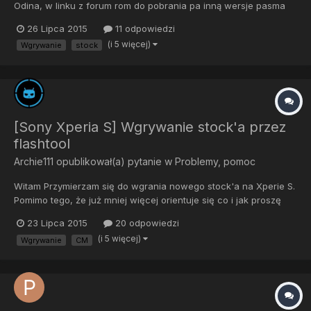
Odina, w linku z forum rom do pobrania pa inną wersje pasma
podstawowego niż mój telefon i nie wiem czy jak spróbuje go
26 Lipca 2015
11 odpowiedzi
wgrać to nie będzie to błąd. Oprócz tego prosiłbym o
(i 5 więcej)
Wgrywanie
stock
wyjaśnienie mi sprawy sterowników wymaganycg do obsługi
Odina. W...
[Sony Xperia S] Wgrywanie stock'a przez
flashtool
Archie111
opublikował(a) pytanie w
Problemy, pomoc
Witam Przymierzam się do wgrania nowego stock'a na Xperie S.
Pomimo tego, że już mniej więcej orientuje się co i jak proszę
was o pomoc gdyż opis na forum dotyczący flashtool'a jest
23 Lipca 2015
20 odpowiedzi
troszeczke nie jasny dla mnie (głównie fragment o instalacji
(i 5 więcej)
Wgrywanie
CM
sterów do tela w folderze flash'a). Jeśli mógłbym pros...