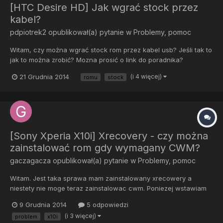
[HTC Desire HD] Jak wgrać stock przez
kabel?
pdpiotrek2
opublikował(a) pytanie w
Problemy, pomoc
Witam, czy można wgrać stock rom przez kabel usb? Jeśli tak to
jak to można zrobić? Mozna prosić o link do poradnika?
21 Grudnia 2014
(i 4 więcej)
romu
stock
[Sony Xperia X10i] Xrecovery - czy można
zainstalować rom gdy wymagany CWM?
gaczagacza
opublikował(a) pytanie w
Problemy, pomoc
Witam. Jest taka sprawa mam zainstalowany xrecowery a
niestety nie moge teraz zainstalowac cwm. Poniezej wstawiam
opis wgrywania romu i teraz pytanie czy zamiast wgrywac przez
9 Grudnia 2014
5 odpowiedzi
cwm moge przez xrecovery albo inaczej ? FeraLab GB v33
(i 3 więcej)
problem
x10i
Platinum ROM Wymagania:- Naładowana w 100% bateria. -