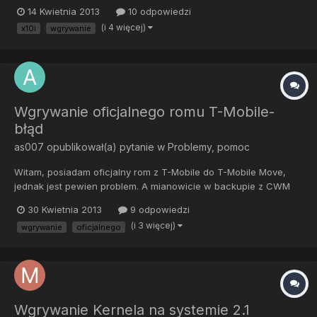
- INFO - Start Flashing 14/053/2013 10:53:11 - INFO - Processing
14 Kwietnia 2013
10 odpowiedzi
loader 14/053/2013 10:53:11 - INFO - Checking header
(i 4 więcej)
x10i
wgrywanie
14/053/2013 10:53:11 - INFO - Ending flash session...
Wgrywanie oficjalnego romu T-Mobile-
błąd
as007
opublikował(a) pytanie w
Problemy, pomoc
Witam, posiadam oficjalny rom z T-Mobile do T-Mobile Move,
jednak jest pewien problem. A mianowicie w backupie z CWM
jest zmieniony build.prop, przez co rom nie działa poprawnie.
30 Kwietnia 2013
9 odpowiedzi
Czy jest możliwość, aby wgrać backup ze zmienionym
(i 3 więcej)
wgrywanie
oficjalnego
build.prop?
Wgrywanie Kernela na systemie 2.1