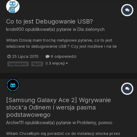
Co to jest Debugowanie USB?
krolm100
opublikował(a) pytanie w
Dla zielonych
Witam Dzisiaj mam trochę nietypowe pytanie, co to jest
właściwie to debugowanie USB ? Czy jest możliwe i na ile
ryzykowane jest flashowanie czegoś bez włączonego tego
25 Lipca 2015
6 odpowiedzi
trybu, np. gdy telefon wpadnie w bootloop ?
(i 3 więcej)
wgrywanie
flash
[Samsung Galaxy Ace 2] Wgrywanie
stock'a Odinem i wersja pasma
podstawowego
Archie111
opublikował(a) pytanie w
Problemy, pomoc
Witam Chciałbym się poradzić co do instalacji stocka przez