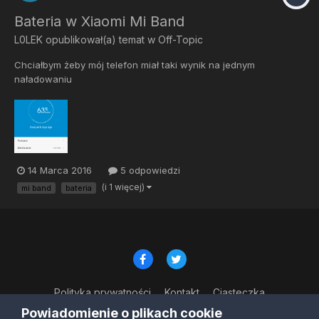
Bateria w Xiaomi Mi Band
L0LEK
opublikował(a) temat w
Off-Topic
Chciałbym żeby mój telefon miał taki wynik na jednym
naładowaniu
14 Marca 2016
5 odpowiedzi
(i 1 więcej)
mi band
bateria
Polityka prywatności
Kontakt
Ciasteczka
© Copyright 2023
Powiadomienie o plikach cookie