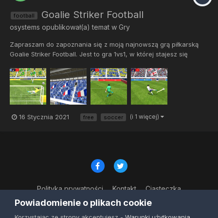
Goalie Striker Football
football
osystems
opublikował(a) temat w
Gry
Zapraszam do zapoznania się z moją najnowszą grą piłkarską
Goalie Striker Football. Jest to gra 1vs1, w której stajesz się
zarówno bramkarzem, jak i napastnikiem. Ponadto: * 73 drużyny
narodowe o różnych umiejętnościach, * kilka poziomów
trudności, * różne rodzaje strzałów i obron, * mecz to...
16 Stycznia 2021
(i 1 więcej)
free
soccer
Polityka prywatności
Kontakt
Ciasteczka
© Copyright 2023
Powiadomienie o plikach cookie
Powered by Invision Community
Korzystając ze strony akceptujesz -
Warunki użytkowania
,