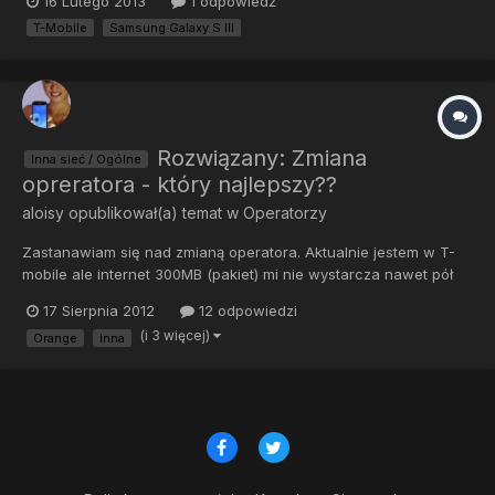
16 Lutego 2013
1 odpowiedź
Fajna zabawka, używam od kilku miesięcy i przekonałem się, że
T-Mobile
Samsung Galaxy S III
iOS to nie guru systemów To tak słowem wstępu... Przymierz...
Rozwiązany: Zmiana
Inna sieć / Ogólne
opreratora - który najlepszy??
aloisy
opublikował(a) temat w
Operatorzy
Zastanawiam się nad zmianą operatora. Aktualnie jestem w T-
mobile ale internet 300MB (pakiet) mi nie wystarcza nawet pół
miesiąca. Chcę zmienić sam abonament - telefon mnie nie
17 Sierpnia 2012
12 odpowiedzi
interesuje. Potrzebuję paietu min 1GB ale w rozsądnej cenie.
(i 3 więcej)
Orange
Inna
Minut mam o 200 i wystarcza. Macie jakieś propozycje??