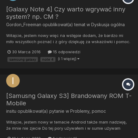
[Galaxy Note 4] Czy warto wgrywać inny
system? np. CM ?
Gordon_Freeman
opublikował(a) temat w
Dyskusja ogólna
Witajcie, jestem nowy więc na wstępie dodam, że bardzo mi
miło wszystkich poznać i z góry dziękuję za wskazówki i pomoc.
Kupiłem, w zasadzie przedłużyłem umowę w T-Mobile i
30 Marca 2016
15 odpowiedzi
wybrałem Samsunga Galaxy Note 4, nie podoba mi liczba
(i 1 więcej)
samsung galaxy
note 4
ograniczeń jakie narzuca czy operator czy okrojony interfejs
samsu...
[Samusng Galaxy S3] Brandowany ROM T-
Mobile
insitu
opublikował(a) pytanie w
Problemy, pomoc
Witajcie, jestem nowy w temacie Android także mam nadzieję,
że mnie nie zjecie Do tej pory używałem i w sumie używam
produktów Apple, ale dałem szansę Samsungowi i Androidowi.