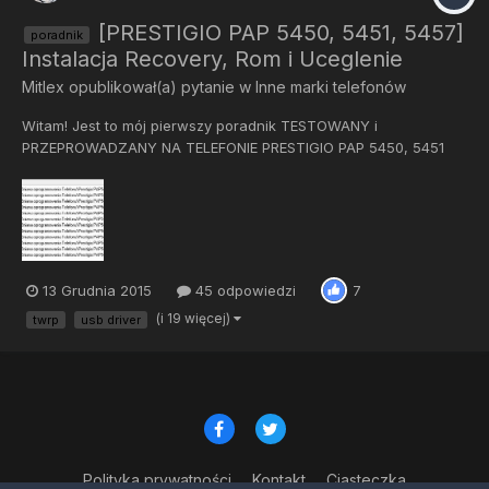
[PRESTIGIO PAP 5450, 5451, 5457]
poradnik
Instalacja Recovery, Rom i Uceglenie
Mitlex
opublikował(a) pytanie w
Inne marki telefonów
Witam! Jest to mój pierwszy poradnik TESTOWANY i
PRZEPROWADZANY NA TELEFONIE PRESTIGIO PAP 5450, 5451
oraz 5457. Przede wszystkim chciałbym przedstawić instalację
Recovery i nowego ROM’a w telefonach Prestigio (Mt65xx).
(Podejrzewam, że Instrukcja przyda się na każdy model
Prestigi...
13 Grudnia 2015
45 odpowiedzi
7
(i 19 więcej)
twrp
usb driver
Polityka prywatności
Kontakt
Ciasteczka